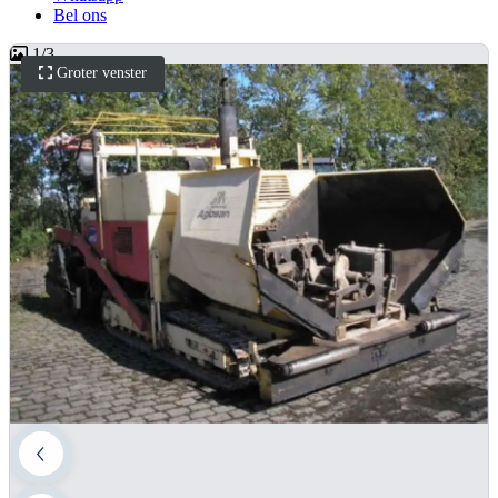
Bel ons
1
/
3
Groter venster