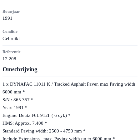
Bouwjaar
1991
Conditie
Gebruikt
Referentie
12.208
Omschrijving
1 x DYNAPAC 11011 K / Tracked Asphalt Paver, max Paving width
6000 mm *
S/N : 865 357 *
Year: 1991 *
Engine: Deutz F6L 912F ( 6 cyl.) *
HMS: Approx. 7.400 *
Standard Paving width: 2500 - 4750 mm *
Include Extensions , max. Paving width up to 6000 mm *