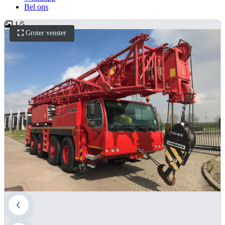
Bel ons
1
/
5
Groter venster