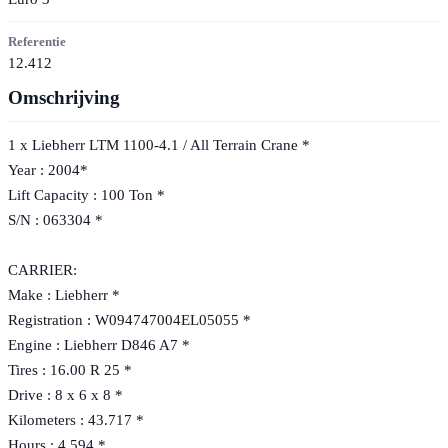
Referentie
12.412
Omschrijving
1 x Liebherr LTM 1100-4.1 / All Terrain Crane *
Year : 2004*
Lift Capacity : 100 Ton *
S/N : 063304 *
CARRIER:
Make : Liebherr *
Registration : W094747004EL05055 *
Engine : Liebherr D846 A7 *
Tires : 16.00 R 25 *
Drive : 8 x 6 x 8 *
Kilometers : 43.717 *
Hours : 4.594 *