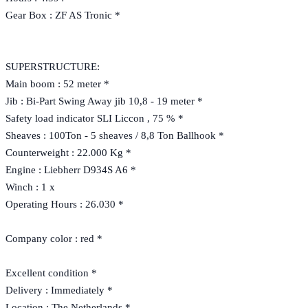
Gear Box : ZF AS Tronic *
SUPERSTRUCTURE:
Main boom : 52 meter *
Jib : Bi-Part Swing Away jib 10,8 - 19 meter *
Safety load indicator SLI Liccon , 75 % *
Sheaves : 100Ton - 5 sheaves / 8,8 Ton Ballhook *
Counterweight : 22.000 Kg *
Engine : Liebherr D934S A6 *
Winch : 1 x
Operating Hours : 26.030 *
Company color : red *
Excellent condition *
Delivery : Immediately *
Location : The Netherlands *