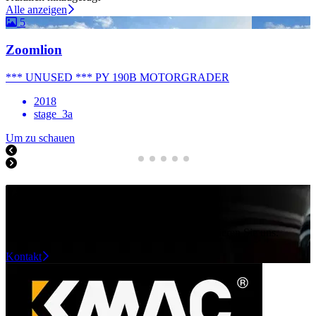
Alle anzeigen
5
Zoomlion
*** UNUSED *** PY 190B MOTORGRADER
2018
stage_3a
Um zu schauen
Kontakt
Neugierig auf die Möglichkeiten? Dann kontaktieren Sie uns.
Kontakt