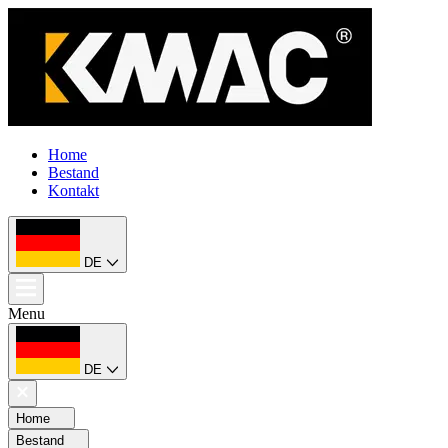
Home
Bestand
Kontakt
DE
Menu
DE
Home
Bestand