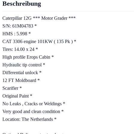
Beschreibung
Caterpillar 12G *** Motor Grader ***
S/N: 61M04783 *
HMS : 5.998 *
CAT 3306 engine 101KW ( 135 Pk ) *
Tires: 14.00 x 24 *
High profile Erops Cabin *
Hydraulic tip control *
Differential unlock *
12 FT Moldboard *
Scarifier *
Original Paint *
No Leaks , Cracks or Weldings *
Very good and clean condition *
Location: The Netherlands *