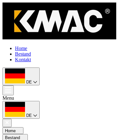
Home
Bestand
Kontakt
DE
Menu
DE
Home
Bestand