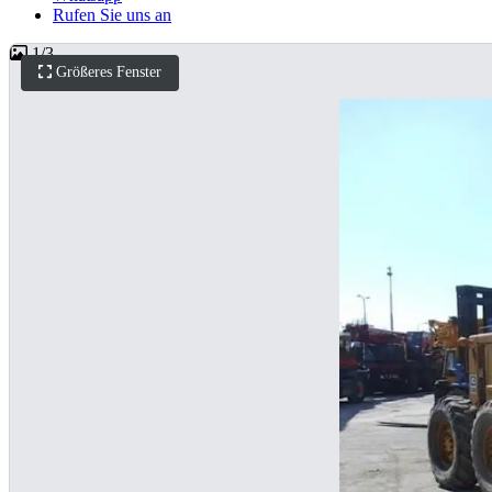
Rufen Sie uns an
1
/
3
Größeres Fenster